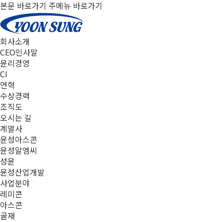
본문 바로가기
주메뉴 바로가기
R&D
R&D
R&D
R&D
R&D
R&D
센터
센터
센터
센터
센터
센터
회사소개
CEO인사말
윤리경영
CI
연혁
수상경력
조직도
오시는 길
계열사
윤성아스콘
윤성알엠씨
성윤
윤성산업개발
사업분야
레미콘
아스콘
골재