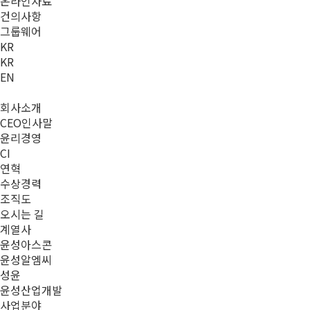
온라인자료
건의사항
그룹웨어
KR
KR
EN
회사소개
CEO인사말
윤리경영
CI
연혁
수상경력
조직도
오시는 길
계열사
윤성아스콘
윤성알엠씨
성윤
윤성산업개발
사업분야