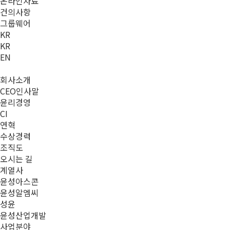
온라인자료
건의사항
그룹웨어
KR
KR
EN
회사소개
CEO인사말
윤리경영
CI
연혁
수상경력
조직도
오시는 길
계열사
윤성아스콘
윤성알엠씨
성윤
윤성산업개발
사업분야