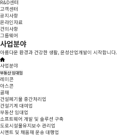
R&D센터
고객센터
공지사항
온라인자료
건의사항
그룹웨어
사업분야
아름다운 환경과 건강한 생활, 윤성산업개발이 시작합니다.
사업분야
부동산 임대업
레미콘
아스콘
골재
건설폐기물 중간처리업
건설기계 대여업
부동산 임대업
소프트웨어 개발 및 솔루션 구축
도로시설물유지보수 관리업
시멘트 및 채움재 운송 대행업