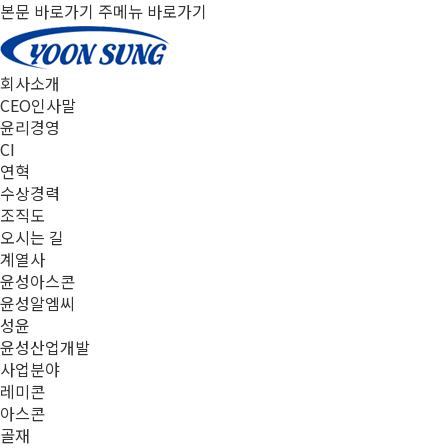
본문 바로가기
주메뉴 바로가기
부
부
부
부
부
부
동
동
동
동
동
동
산
산
산
산
산
산
회사소개
임
임
임
임
임
임
대
대
대
대
대
대
CEO인사말
업
업
업
업
업
업
윤리경영
CI
연혁
수상경력
조직도
오시는 길
계열사
윤성아스콘
윤성알엠씨
성윤
윤성산업개발
사업분야
레미콘
아스콘
골재